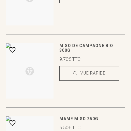
VUE RAPIDE
VUE RAPIDE
MISO DE CAMPAGNE BIO
300G
9.70
€
TTC
VUE RAPIDE
VUE RAPIDE
VUE RAPIDE
MAME MISO 250G
6.50
€
TTC