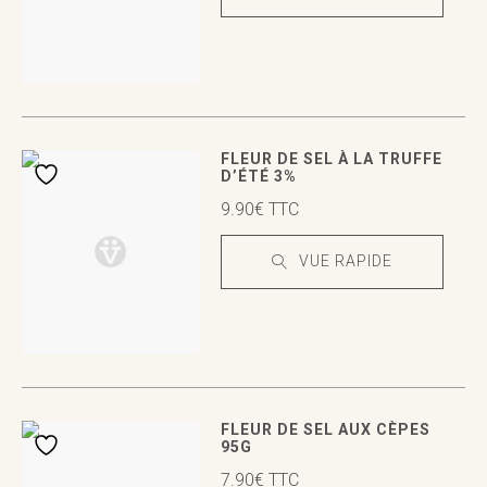
VUE RAPIDE
VUE RAPIDE
FLEUR DE SEL À LA TRUFFE
D’ÉTÉ 3%
9.90
€
TTC
VUE RAPIDE
VUE RAPIDE
VUE RAPIDE
FLEUR DE SEL AUX CÈPES
95G
7.90
€
TTC