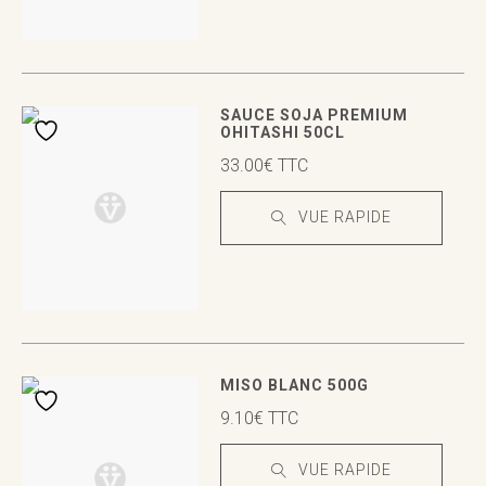
VUE RAPIDE
VUE RAPIDE
SAUCE SOJA PREMIUM
OHITASHI 50CL
33.00
€
TTC
VUE RAPIDE
VUE RAPIDE
VUE RAPIDE
MISO BLANC 500G
9.10
€
TTC
VUE RAPIDE