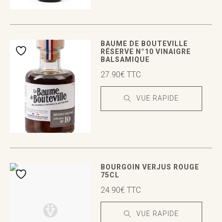
VUE RAPIDE
VUE RAPIDE
BAUME DE BOUTEVILLE
RÉSERVE N°10 VINAIGRE
BALSAMIQUE
27.90
€
TTC
VUE RAPIDE
VUE RAPIDE
VUE RAPIDE
BOURGOIN VERJUS ROUGE
75CL
24.90
€
TTC
VUE RAPIDE