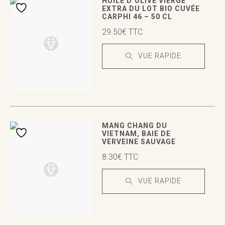
VUE RAPIDE
HUILE D’OLIVE VIERGE
EXTRA DU LOT BIO CUVÉE
CARPHI 46 – 50 CL
29.50
€
TTC
VUE RAPIDE
VUE RAPIDE
VUE RAPIDE
MANG CHANG DU
VIETNAM, BAIE DE
VERVEINE SAUVAGE
8.30
€
TTC
VUE RAPIDE