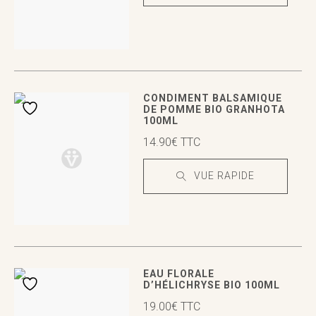
VUE RAPIDE
VUE RAPIDE
CONDIMENT BALSAMIQUE
DE POMME BIO GRANHOTA
100ML
14.90
€
TTC
VUE RAPIDE
VUE RAPIDE
VUE RAPIDE
EAU FLORALE
D’HÉLICHRYSE BIO 100ML
19.00
€
TTC