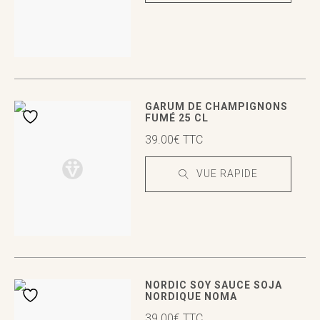
VUE RAPIDE
VUE RAPIDE
GARUM DE CHAMPIGNONS
FUMÉ 25 CL
39.00
€
TTC
VUE RAPIDE
VUE RAPIDE
VUE RAPIDE
NORDIC SOY SAUCE SOJA
NORDIQUE NOMA
39.00
€
TTC