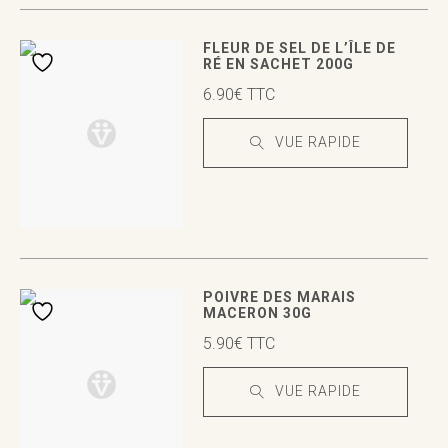
VUE RAPIDE
VUE RAPIDE
FLEUR DE SEL DE L’ÎLE DE
RÉ EN SACHET 200G
6.90
€
TTC
VUE RAPIDE
VUE RAPIDE
VUE RAPIDE
POIVRE DES MARAIS
MACERON 30G
5.90
€
TTC
VUE RAPIDE