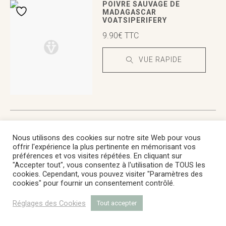
VUE RAPIDE
VUE RAPIDE
POIVRE SAUVAGE DE
MADAGASCAR
VOATSIPERIFERY
9.90
€
TTC
VUE RAPIDE
VUE RAPIDE
VUE RAPIDE
POIVRE DE SICHUAN
Nous utilisons des cookies sur notre site Web pour vous
7.50
€
TTC
offrir l'expérience la plus pertinente en mémorisant vos
préférences et vos visites répétées. En cliquant sur
"Accepter tout", vous consentez à l'utilisation de TOUS les
VUE RAPIDE
cookies. Cependant, vous pouvez visiter "Paramètres des
cookies" pour fournir un consentement contrôlé.
Réglages des Cookies
Tout accepter