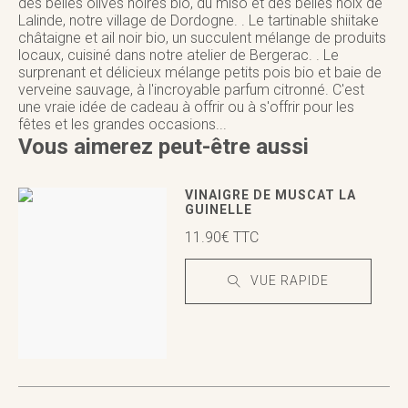
des belles olives noires bio, du miso et des belles noix de
Lalinde, notre village de Dordogne. . Le tartinable shiitake
châtaigne et ail noir bio, un succulent mélange de produits
locaux, cuisiné dans notre atelier de Bergerac. . Le
surprenant et délicieux mélange petits pois bio et baie de
verveine sauvage, à l'incroyable parfum citronné. C'est
une vraie idée de cadeau à offrir ou à s'offrir pour les
fêtes et les grandes occasions...
Vous aimerez peut-être aussi
VINAIGRE DE MUSCAT LA
GUINELLE
11.90
€
TTC
VUE RAPIDE