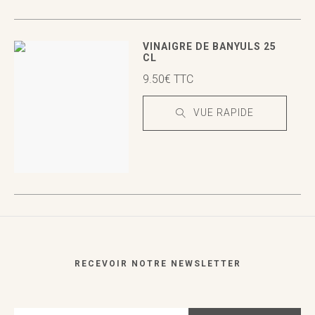
VUE RAPIDE
VUE RAPIDE
VINAIGRE DE BANYULS 25
CL
9.50
€
TTC
VUE RAPIDE
VUE RAPIDE
VUE RAPIDE
RECEVOIR NOTRE NEWSLETTER