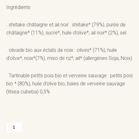
Ingrédients :
. shiitake châtaigne et ail noir : shiitake* (79%), purée de
châtaigne* (11%), sucre*, huile d’olive*, ail noir* (2%), sel.
. olivade bio aux éclats de noix : olives* (71%), huile
d’olive*, noix*(7%), miso de riz*, ail* (allergènes Soja, Noix)
. Tartinable petits pois bio et verveine sauvage : petits pois
bio * (80%), huile d’olive bio, baies de verveine sauvage
(litsea cubeba) 0,5%
quantité
de
Trio