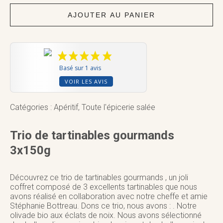
de
tartinables
AJOUTER AU PANIER
gourmands
3x100g
Basé sur 1 avis
VOIR LES AVIS
Catégories :
Apéritif
,
Toute l'épicerie salée
Trio de tartinables gourmands
3x150g
Découvrez ce trio de tartinables gourmands , un joli
coffret composé de 3 excellents tartinables que nous
avons réalisé en collaboration avec notre cheffe et amie
Stéphanie Bottreau. Dons ce trio, nous avons : . Notre
olivade bio aux éclats de noix. Nous avons sélectionné