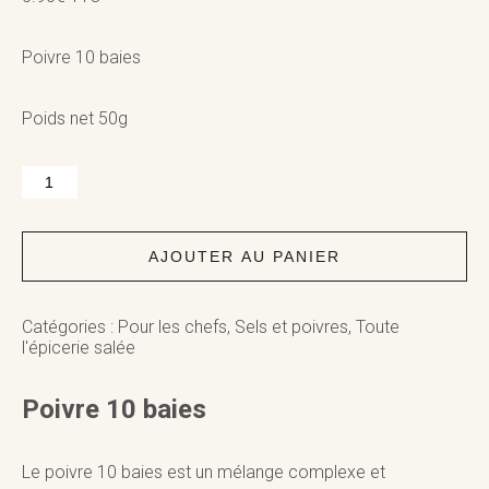
Poivre 10 baies
Poids net 50g
quantité
de
Poivre
10
baies
AJOUTER AU PANIER
Catégories :
Pour les chefs
,
Sels et poivres
,
Toute
l'épicerie salée
Poivre 10 baies
Le poivre 10 baies est un mélange complexe et