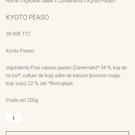
Home
»
Epicerie salée
»
Condiments
»
Kyoto Peaso
KYOTO PEASO
39.00
€
TTC
Kyoto Peaso
Ingrédients Pois cassés jaunes (Danemark)* 34 %, koji de
riz (riz*, culture de koji), pâte de kanzuri (poivron rouge,
koji, yuzu) 22 %, sel. *Biologique.
Poids net 200g
quantité
de
Kyoto
Peaso