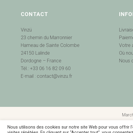
CONTACT
INF
Vinzü
Livrai
23 chemin du Marronnier
Paieme
Hameau de Sainte Colombe
Votre 
24150 Lalinde
Où nou
Dordogne – France
Nous 
Tél.: +33 06 16 82 09 60
E-mail : contact@vinzu.fr
March
Nous utilisons des cookies sur notre site Web pour vous offrir 
visites répétées. En cliquant sur "Accepter tout", vous consentez