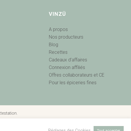
VINZÜ
A propos
Nos producteurs
Blog
Recettes
Cadeaux d’affaires
Connexion affiliés
s
Offres collaborateurs et CE
Pour les épiceries fines
attestation
.
Réglages des Cookies
Tout accepter