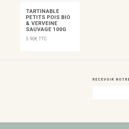
TARTINABLE
PETITS POIS BIO
VUE RAPIDE
VUE RAPIDE
& VERVEINE
SAUVAGE 100G
5.90
€
TTC
RECEVOIR NOTR