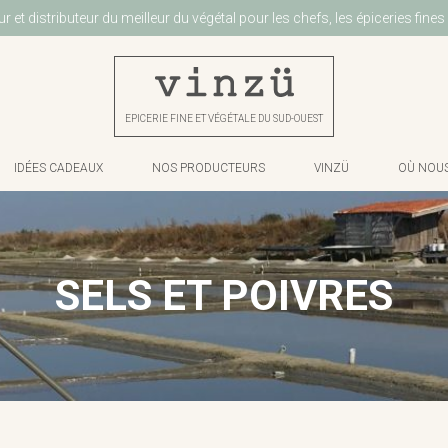
r et distributeur du meilleur du végétal pour les chefs, les épiceries fines 
EPICERIE FINE ET VÉGÉTALE DU SUD-OUEST
IDÉES CADEAUX
NOS PRODUCTEURS
VINZÜ
OÙ NOUS
SELS ET POIVRES