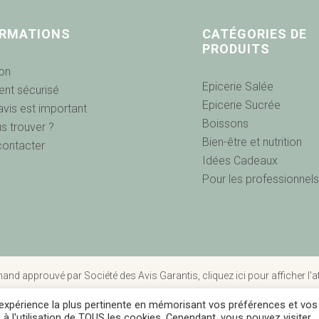
ORMATIONS
CATÉGORIES DE
PRODUITS
son
Epicerie Salée
nt sécurisé
Epicerie Sucrée
avis est important
Boissons
s trouver ?
Bien-être et nutrition
contacter
Idées Cadeaux
Pour les professionnel
and approuvé par Société des Avis Garantis,
cliquez ici pour afficher l'
l'expérience la plus pertinente en mémorisant vos préférences et vos
Mentions légales
|
CGV
|
Politique de confidentialité
 à l'utilisation de TOUS les cookies. Cependant, vous pouvez visiter