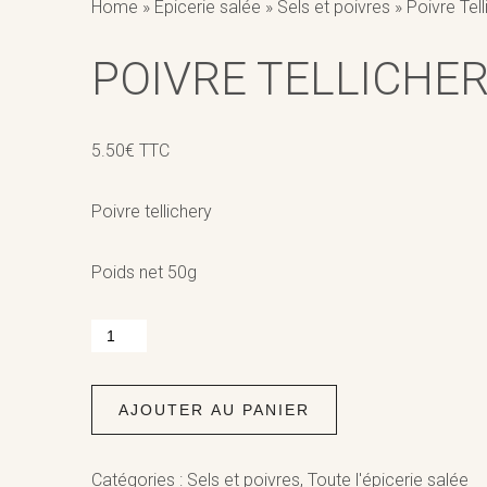
Home
»
Epicerie salée
»
Sels et poivres
»
Poivre Tell
POIVRE TELLICHE
5.50
€
TTC
Poivre tellichery
Poids net 50g
quantité
de
Poivre
Tellichery
AJOUTER AU PANIER
Catégories :
Sels et poivres
,
Toute l'épicerie salée