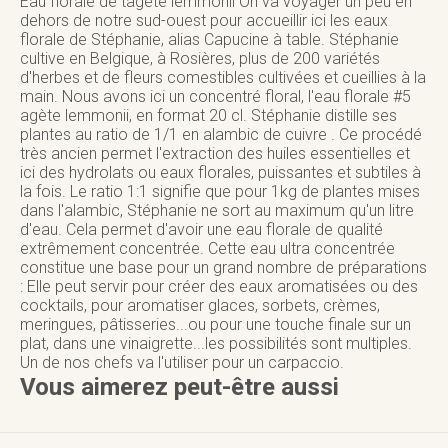
Eau florale de tagète lemmonii On va voyager un peu en
dehors de notre sud-ouest pour accueillir ici les eaux
florale de Stéphanie, alias
Capucine à table
. Stéphanie
cultive en Belgique, à Rosières, plus de 200 variétés
d'herbes et de fleurs comestibles cultivées et cueillies à la
main. Nous avons ici un concentré floral, l'eau florale #5
agète lemmonii, en format 20 cl. Stéphanie distille ses
plantes au ratio de 1/1 en alambic de cuivre . Ce procédé
très ancien permet l'extraction des huiles essentielles et
ici des hydrolats ou eaux florales, puissantes et subtiles à
la fois. Le ratio 1:1 signifie que pour 1kg de plantes mises
dans l'alambic, Stéphanie ne sort au maximum qu'un litre
d'eau. Cela permet d'avoir une eau florale de qualité
extrêmement concentrée. Cette eau ultra concentrée
constitue une base pour un grand nombre de préparations
: Elle peut servir pour créer des eaux aromatisées ou des
cocktails, pour aromatiser glaces, sorbets, crèmes,
meringues, pâtisseries...ou pour une touche finale sur un
plat, dans une vinaigrette...les possibilités sont multiples.
Un de nos chefs va l'utiliser pour un carpaccio.
Vous aimerez peut-être aussi