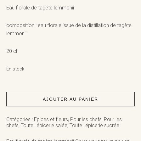
Eau florale de tagète lemmonii
composition : eau florale issue de la distillation de tagète
lemmonii
20 cl
En stock
quantité
de
Eau
AJOUTER AU PANIER
florale
de
tagète
Catégories :
Epices et fleurs
,
Pour les chefs
,
Pour les
lemmonii
chefs
,
Toute l'épicerie salée
,
Toute l'épicerie sucrée