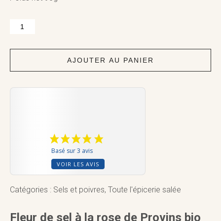
quantité
de
Fleur
de
sel
AJOUTER AU PANIER
à
la
rose
de
Provins
bio
95g
Basé sur 3 avis
VOIR LES AVIS
Catégories :
Sels et poivres
,
Toute l'épicerie salée
Fleur de sel à la rose de Provins bio